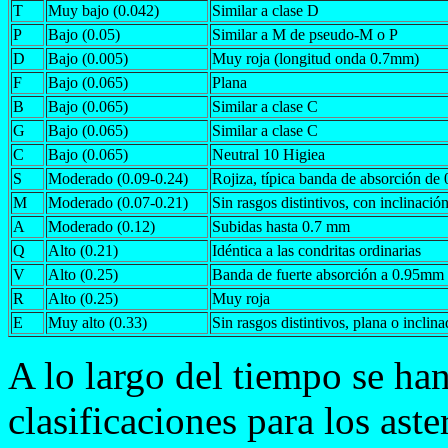
T
Muy bajo (0.042)
Similar a clase D
P
Bajo (0.05)
Similar a M de pseudo-M o P
D
Bajo (0.005)
Muy roja (longitud onda 0.7mm)
F
Bajo (0.065)
Plana
B
Bajo (0.065)
Similar a clase C
G
Bajo (0.065)
Similar a clase C
C
Bajo (0.065)
Neutral 10 Higiea
S
Moderado (0.09-0.24)
Rojiza, típica banda de absorción de
M
Moderado (0.07-0.21)
Sin rasgos distintivos, con inclinación
A
Moderado (0.12)
Subidas hasta 0.7 mm
Q
Alto (0.21)
Idéntica a las condritas ordinarias
V
Alto (0.25)
Banda de fuerte absorción a 0.95mm
R
Alto (0.25)
Muy roja
E
Muy alto (0.33)
Sin rasgos distintivos, plana o inclina
A lo largo del tiempo se han
clasificaciones para los ast