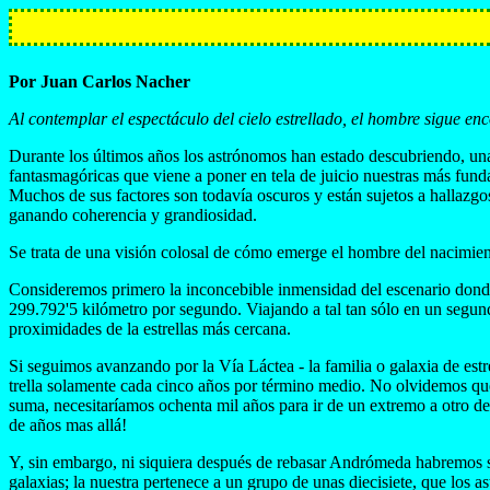
Por Juan Carlos Nacher
Al contemplar el espectáculo del cielo estrellado, el hombre sigue 
Durante los últimos años los astrónomos han estado descubriendo, una t
fantasmagóricas que viene a poner en tela de juicio nuestras más fun
Muchos de sus factores son todavía oscuros y están sujetos a hallazg
ganando coherencia y grandiosidad.
Se trata de una visión colosal de cómo emerge el hombre del nacimiento 
Consideremos primero la inconcebible inmensidad del escenario donde se
299.792'5 kilómetro por segundo. Viajando a tal tan sólo en un segund
proximidades de la estrellas más cercana.
Si seguimos avanzando por la Vía Láctea - la familia o galaxia de estr
trella solamente cada cinco años por término medio. No olvidemos que 
suma, necesitaríamos ochenta mil años para ir de un extremo a otro de
de años mas allá!
Y, sin embargo, ni siquiera después de rebasar Andrómeda habremos sa
galaxias; la nuestra pertenece a un grupo de unas diecisiete, que los