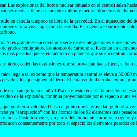
ar. Las explosiones del horno nuclear (situado en el centro) salen hacia
mensiones medias, tiene ese tamaño: millón y medio kilómetros de diámetr
rtido en estrella tampoco se libra de la gravedad. En el transcurso de
mienza otra vez a aplastar a la estrella. Esto genera el suficiente calor
 carbono.
amaño. Si es grande se sucederá una serie de desintegraciones y reaccion
 de grados centígrados, los átomos de carbono se fusionan en elemento
ntos mas pesados que se encuentran en planetas que se encuentran como 
ir hierro, ceden las explosiones que se proyectan hacia fuera, y, bajo la
 calor llega a tal extremo que la temperatura central se eleva a 50.000 
pesados, los que siguen al hierro. El colapso final termina en una gran 
de esta categoría en el año 1054 de nuestra era. En la posición de esta
residuo de la explosión, continúa proyectándose por el espacio a una v
po, que perdieron velocidad hasta el punto que la gravedad pudo otra ve
estaba ya "enriquecido" con los átomos de los 92 elementos más pesados,
s y lunas. Posteriormente, y a partir del abundante carbono, oxígeno y 
an producen constantemente por todo el espacio los elementos pesados de