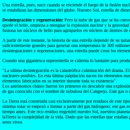
Una estrella, pues, nace cuando se enciende el fuego de la fusión nucle
se estabilizan las dimensiones del globo. Nuestro Sol, estrella de di
Desintegración y regeneración:
Pero la nube de gas que se ha conve
quede el helio, empieza a menguar la explosión nuclear y la gravedad co
fusiona los núcleos de helio para agruparlos en núcleos de átomos de
A partir de este instante, la historia de una estrella depende de su t
suficientemente grandes para generar una temperatura de 300 millones
desintegraciones y regeneraciones, una estrella puede crear los eleme
Cuando una gigantesca superestrella se calienta lo bastante para produc
"La ultima desintegración es la catastrófica culminación del drama. El
nucleares posibles. En esta última palpitación nacen los elementos mas 
elementos fabricados en su interior durante toda su existencia".
Los astrónomos chinos fueron los primeros en descubrir una explosión 
de gas conocido con el nombre de nebulosa del Cangrejo. Este gas o 
La Tierra está construida casi exclusivamente por residuos de este ti
sistema solar se empezó a formar a partir del gas hidrogeno, ese gas 
tiempo antes. Este rico residuo engendró nuestro Sol, nuestros planeta
laTierra la complejidad de la vida. Dado que las estrellas que estall
seres vivos