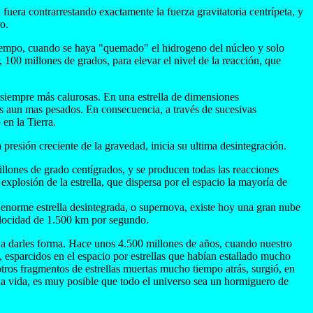
 fuera contrarrestando exactamente la fuerza gravitatoria centrípeta, y
o.
l tiempo, cuando se haya "quemado" el hidrogeno del núcleo y solo
, 100 millones de grados, para elevar el nivel de la reacción, que
es siempre más calurosas. En una estrella de dimensiones
s aun mas pesados. En consecuencia, a través de sucesivas
en la Tierra.
 presión creciente de la gravedad, inicia su ultima desintegración.
millones de grado centígrados, y se producen todas las reacciones
explosión de la estrella, que dispersa por el espacio la mayoría de
 enorme estrella desintegrada, o supernova, existe hoy una gran nube
elocidad de 1.500 km por segundo.
z a darles forma. Hace unos 4.500 millones de años, cuando nuestro
 esparcidos en el espacio por estrellas que habían estallado mucho
otros fragmentos de estrellas muertas mucho tiempo atrás, surgió, en
 la vida, es muy posible que todo el universo sea un hormiguero de