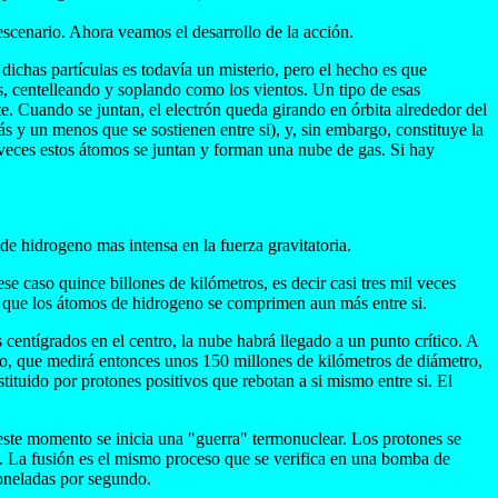
escenario. Ahora veamos el desarrollo de la acción.
dichas partículas es todavía un misterio, pero el hecho es que
es, centelleando y soplando como los vientos. Un tipo de esas
nte. Cuando se juntan, el electrón queda girando en órbita alrededor del
 y un menos que se sostienen entre si), y, sin embargo, constituye la
veces estos átomos se juntan y forman una nube de gas. Si hay
de hidrogeno mas intensa en la fuerza gravitatoria.
 caso quince billones de kilómetros, es decir casi tres mil veces
 que los átomos de hidrogeno se comprimen aun más entre si.
entígrados en el centro, la nube habrá llegado a un punto crítico. A
bo, que medirá entonces unos 150 millones de kilómetros de diámetro,
tituido por protones positivos que rebotan a si mismo entre si. El
 este momento se inicia una "guerra" termonuclear. Los protones se
o. La fusión es el mismo proceso que se verifica en una bomba de
toneladas por segundo.