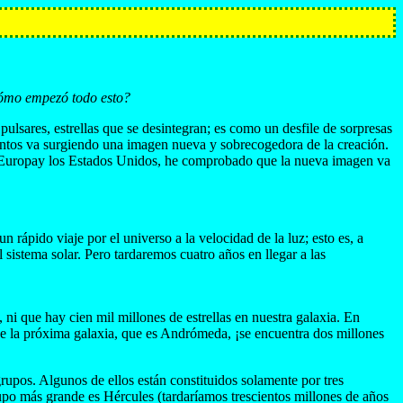
¿Cómo empezó todo esto?
ulsares, estrellas que se desintegran; es como un desfile de sorpresas
ientos va surgiendo una imagen nueva y sobrecogedora de la creación.
ia, Europay los Estados Unidos, he comprobado que la nueva imagen va
rápido viaje por el universo a la velocidad de la luz; esto es, a
sistema solar. Pero tardaremos cuatro años en llegar a las
i que hay cien mil millones de estrellas en nuestra galaxia. En
que la próxima galaxia, que es Andrómeda, ¡se encuentra dos millones
upos. Algunos de ellos están constituidos solamente por tres
upo más grande es Hércules (tardaríamos trescientos millones de años