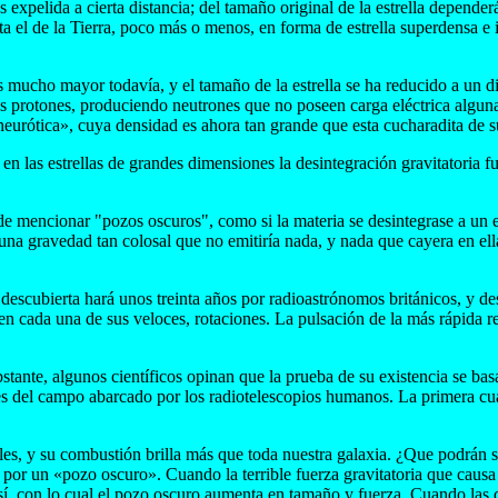
 expelida a cierta distancia; del tamaño original de la estrella dependerá
 el de la Tierra, poco más o menos, en forma de estrella superdensa e 
es mucho mayor todavía, y el tamaño de la estrella se ha reducido a un d
los protones, produciendo neutrones que no poseen carga eléctrica alguna
neurótica», cuya densidad es ahora tan grande que esta cucharadita de s
en las estrellas de grandes dimensiones la desintegración gravitatoria f
mencionar "pozos oscuros", como si la materia se desintegrase a un est
una gravedad tan colosal que no emitiría nada, y nada que cayera en ell
e descubierta hará unos treinta años por radioastrónomos británicos, y de
 en cada una de sus veloces, rotaciones. La pulsación de la más rápida r
ante, algunos científicos opinan que la prueba de su existencia se basa 
ines del campo abarcado por los radiotelescopios humanos. La primera cu
les, y su combustión brilla más que toda nuestra galaxia. ¿Que podrán 
 por un «pozo oscuro». Cuando la terrible fuerza gravitatoria que causa
a sí, con lo cual el pozo oscuro aumenta en tamaño y fuerza. Cuando las 