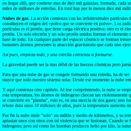
en llegar allí), que contiene mas de diez mil galaxias, formada, cada u
miles de millones de estrellas. En total hay por lo menos diez mil mil
Nubes de gas
. La acción comienza con las infinitesimales partículas
constituyen el origen del «polvo que se convierte en polvo». Los radi
partículas es el protón, que tiene carga eléctrica positiva; otro es el
protón. Un solo electrón y un solo protón unidos forman el elemento m
base de todo. En cualquier parte del espacio cósmico se forman tenue
bastantes átomos presentes la atracción gravitatoria que cada uno ejerc
Así pues, empieza todo, y una estrella comienza a formarse.
La gravedad puede ser la mas débil de las fuerzas cósmicas pero jamás
Para que una nube de gas se congele formando una estrella, ha de ser 
mayor que todo nuestro sistema solar. Desde ese momento la nube em
Y aquí comienza otro capitulo. Al irse comprimiendo, la nube se empie
esta temperatura, los átomos de hidrogeno chocan tan violentamente q
se convierte en "plasma", esto es, en una mezcla de dos gases: uno for
rebote dura unos 10 millones de años, pues la temperatura aumenta si
Por fin la nube mide "solo" un millón y medio de kilómetros, y su tem
aplastan unos con otros con tal violencia que se fusionan. Cuando se
hidrogeno; pero así como las bombas producen helio por kilo, la natur