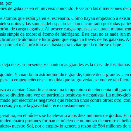
na, por
lones de galaxias en el universo conocido. Esas son las dimensiones del 
 de átomos que están ya en el escenario. Cómo hayan empezado a existir 
otelescopios y las sondas del espacio las han encontrado por todas part
 electrón, de carga negativa. Al poseer cargas opuestas se atraen mutuame
ás simple de todos: el átomo de hidrógeno. Este casi no es nada (un más
s brumas de átomos de hidrogeno que vagan a través de las galaxias. A 
e sobre el más próximo a el basta para evitar que la nube se disipe.
 deja de estar presente, y cuanto mas grandes es la masa de los átomos 
grande. Y cuando un astrónomo dice grande, quiere decir grande… en ese
pieza a empequeñecerse a medida que su gravedad se vuelve tan fuerte
za a calentar. Cuando alcanza una temperatura de cincuenta mil grados c
ue se dividen otra vez en partículas positivas y negativas. La nube-glo
mado por electrones negativos que rebotan unos contra otros; otro, cons
n cesar, ya que la gravedad crece constantemente.
peratura, en el núcleo, se ha elevado a los diez millones de grados. En
 funden cuatro protones forman el núcleo de un nuevo elemento: el heli
aleza- nuestro Sol, por ejemplo- lo genera a razón de 564 millones de 