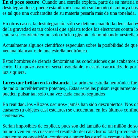
En el pozo oscuro.
Cuando una estrella explota, parte de su materia es
desintegrándose, puede estabilizarse cuando su tamaño disminuya hasta
es tal que una cucharadita de su materia pesaría más de una tonelada.
En otros casos, la desintegración sólo se detiene cuando la densidad 
de la gravedad es tan colosal que aplasta todos los electrones contra 
entera se convierte en un solo núcleo gigante, denominando «estrella 
Actualmente algunos científicos especulan sobre la posibilidad de que 
«enana blanca» o de una estrella neutrónica.
Estos hombres de ciencia denominan las conclusiones que acabamos de 
corto. Un «pozo oscuro» sería insondable, y estaría caracterizado por 
luz siquiera.
Luces que brillan en la distancia
. La primera estrella neutrónica fu
de radio increíblemente potentes). Estas estrellas pulsan regularmente
pueden pulsar tan sólo una vez cada cuatro segundos
En realidad, los «Rozos oscuros» jamás han sido descubiertos. Nos obst
cuásares (u objetos casi estelares) se encuentran en los últimos conf
centenares.
Serían imposibles de explicar, pues son del tamaño de un millón de so
mundo ven en las cuásares el resultado del cataclismo total provocado
encuentra ya oposición, comienza a atraer las estrellas cercanas haci