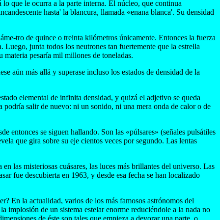
 lo que le ocurra a la parte interna. El núcleo, que continua
incandescente hasta' la blancura, llamada «enana blanca'. Su densidad
iáme-tro de quince o treinta kilómetros únicamente. Entonces la fuerza
. Luego, junta todos los neutrones tan fuertemente que la estrella
u materia pesaría mil millones de toneladas.
uese aún más allá y superase incluso los estados de densidad de la
ado elemental de infinita densidad, y quizá el adjetivo se queda
a podría salir de nuevo: ni un sonido, ni una mera onda de calor o de
sde entonces se siguen hallando. Son las «púlsares» (señales pulsátiles
evela que gira sobre su eje cientos veces por segundo. Las lentas
en las misteriosas cuásares, las luces más brillantes del universo. Las
asar fue descubierta en 1963, y desde esa fecha se han localizado
ser? En la actualidad, varios de los más famosos astrónomos del
 la implosión de un sistema estelar enorme reduciéndole a la nada no
dimensiones de éste son tales que empieza a devorar una parte, o