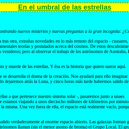
En el umbral de las estrellas
encontrando nuevos misterios y nuevas preguntas a la gran incognita: 
ras otra, extrañas novedades en lo más remoto del espacio - cuasares, p
damentales teorías y postulados acerca del cosmos. De estos descubrim
os venideros; pero al observar el trabajo de los astrónomos de Austral
y muerte de las estrellas. Y ésa es la historia que quiero narrar aquí.
 desarrolla el drama de la creación. Nos ayudará para ello imaginar un 
o dejaremos atrás la Luna, y cinco horas más tarde habremos salido del 
ellas a que pertenece nuestro sistema solar -, pasaremos junto a unaes
estamos viajando a unos dieciocho millones de kilómetros por minuto, n
 la misma. Una vez fuera de ella, el espacio está realmente vacío, por
lido verdaderamente al enorme espacio abierto. Las galaxias forman gr
 astrónomos llaman (sin el menor asomo de broma) el Grupo Local. El gr