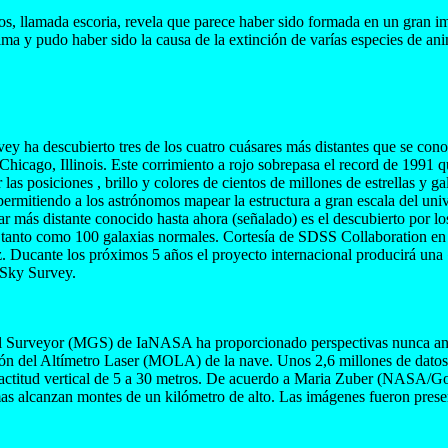
os, llamada escoria, revela que parece haber sido formada en un gran i
ma y pudo haber sido la causa de la extinción de varías especies de ani
vey ha descubierto tres de los cuatro cuásares más distantes que se cono
hicago, Illinois. Este corrimiento a rojo sobrepasa el record de 1991 q
s posiciones , brillo y colores de cientos de millones de estrellas y ga
, permitiendo a los astrónomos mapear la estructura a gran escala del u
ar más distante conocido hasta ahora (señalado) es el descubierto por l
rilla tanto como 100 galaxias normales. Cortesía de SDSS Collaborati
. Ducante los próximos 5 años el proyecto internacional producirá una «
 Sky Survey.
 Surveyor (MGS) de IaNASA ha proporcionado perspectivas nunca antes 
el Altímetro Laser (MOLA) de la nave. Unos 2,6 millones de datos de m
xactitud vertical de 5 a 30 metros. De acuerdo a Maria Zuber (NASA/God
mas alcanzan montes de un kilómetro de alto. Las imágenes fueron prese