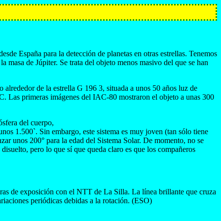
desde España para la detección de planetas en otras estrellas. Tenemos
 la masa de Júpiter. Se trata del objeto menos masivo del que se han
 alrededor de la estrella G 196 3, situada a unos 50 años luz de
AC. Las primeras imágenes del IAC-80 mostraron el objeto a unas 300
ósfera del cuerpo,
unos 1.500`. Sin embargo, este sistema es muy joven (tan sólo tiene
anzar unos 200° para la edad del Sistema Solar. De momento, no se
a disuelto, pero lo que sí que queda claro es que los compañeros
as de exposición con el NTT de La Silla. La línea brillante que cruza
ariaciones periódicas debidas a la rotación. (ESO)