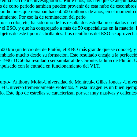
 en la lista de los investigadores. Entre ellos, los hay que se alejan h
 de corto periodo tambien pueden provenir de esta nube de escombros r
 condiciones que reinaban hace 4.500 millones de años, en el momento d
guimiento. Por eso la de terminación del perio
 su color, etc, ha sido uno de los resulta dos estrella presentados en el
 el ESO, y que ha congregado a más de 50 especialistas en la materia. 
etos de este tipo más brillantes. Los científicos del ESO se aprovecharo
 600 km (un tercio del de Plutón, el KBO más grande que se conoce), y
mbiado mucho desde su formación. Este resultado encaja a la perfecció
r de 1996 TO66 ha resultado ser similar al de Caronte, la luna de Plutó
 impulsado con la entrada en funcionamiento del VLT.
urgo-, Anthony Mofat-Universidad de Montreal-, Gilles Joncas -Univer
niverso tremendamente violentos. Y esta imagen es un buen ejemplo. 
o. Este tipo de estrellas se caracterizan por ser muy masivas y calientes