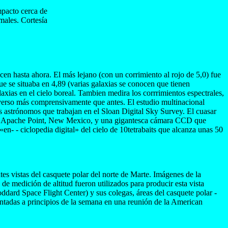
mpacto cerca de
males. Cortesía
cen hasta ahora. El más lejano (con un corrimiento al rojo de 5,0) fue
ue se situaba en 4,89 (varias galaxias se conocen que tienen
laxias en el cielo boreal. Tambien medira los corrrimientos espectrales,
niverso más comprensivamente que antes. El estudio multinacional
os astrónomos que trabajan en el Sloan Digital Sky Survey. El cuasar
on en Apache Point, New Mexico, y una gigantesca cámara CCD que
en- - ciclopedia digital» del cielo de 10tetrabaits que alcanza unas 50
vistas del casquete polar del norte de Marte. Imágenes de la
edición de altitud fueron utilizados para producir esta vista
dard Space Flight Center) y sus colegas, áreas del casquete polar -
ntadas a principios de la semana en una reunión de la American