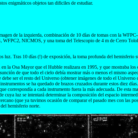
stos enigmáticos objetos tan dificiles de estudiar.
imagen de la izquierda, combinación de 10 días de tomas con la WFPC-2,
TIS, WFPC2, NICMOS, y una toma del Telescopio de 4 m de Cerro Tololo 
os luz. Tras 10 días (!) de exposición, la toma profunda del hemisferio 
a en la Osa Mayor que el Hubble realizara en 1995, y que mostraba los o
 asunción de que todo el cielo debía mostrar más o menos el mismo aspect
debe ser el resto del Universo (obtener imágenes de todo el Universo c
s instrumentos se ha quedado de brazos cruzados durante estos diez día
o que correspondía a cada instrumento fuera la más adecuada. De esta 
és de cuya luz se intentará determinar la composición del espacio interm
cercano (que ya tuvimos ocasión de comparar el pasado mes con las po
 del hemisferio norte.