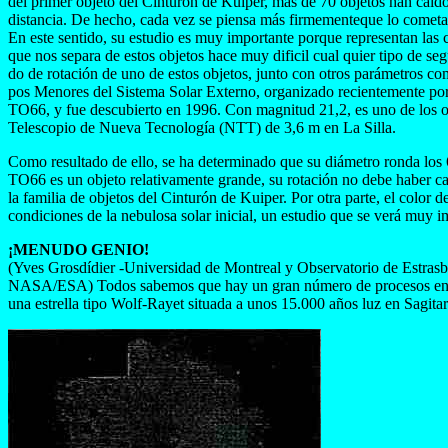
del primer objeto del Cinturón de Kuiper, más de 70 objetos han caído
distancia. De hecho, cada vez se piensa más firmementeque lo cometas
En este sentido, su estudio es muy importante porque representan las
que nos separa de estos objetos hace muy dificil cual quier tipo de se
do de rotación de uno de estos objetos, junto con otros parámetros como
pos Menores del Sistema Solar Externo, organizado recientemente por
TO66, y fue descubierto en 1996. Con magnitud 21,2, es uno de los obj
Telescopio de Nueva Tecnología (NTT) de 3,6 m en La Silla.
Como resultado de ello, se ha determinado que su diámetro ronda los
TO66 es un objeto relativamente grande, su rotación no debe haber ca
la familia de objetos del Cinturón de Kuiper. Por otra parte, el colo
condiciones de la nebulosa solar inicial, un estudio que se verá muy
¡MENUDO GENIO!
(Yves Grosdídier -Universidad de Montreal y Observatorio de Estrasb
NASA/ESA) Todos sabemos que hay un gran número de procesos en el U
una estrella tipo Wolf-Rayet situada a unos 15.000 años luz en Sagitari