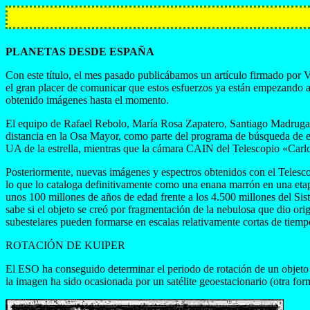
PLANETAS DESDE ESPAÑA
Con este título, el mes pasado publicábamos un artículo firmado por V
el gran placer de comunicar que estos esfuerzos ya están empezando a 
obtenido imágenes hasta el momento.
El equipo de Rafael Rebolo, María Rosa Zapatero, Santiago Madruga, Ví
distancia en la Osa Mayor, como parte del programa de búsqueda de e
UA de la estrella, mientras que la cámara CAIN del Telescopio «Carlo
Posteriormente, nuevas imágenes y espectros obtenidos con el Telescop
lo que lo cataloga definitivamente como una enana marrón en una etap
unos 100 millones de años de edad frente a los 4.500 millones del Si
sabe si el objeto se creó por fragmentación de la nebulosa que dio ori
subestelares pueden formarse en escalas relativamente cortas de tiemp
ROTACIÓN DE KUIPER
El ESO ha conseguido determinar el periodo de rotación de un objeto 
la imagen ha sido ocasionada por un satélite geoestacionario (otra form