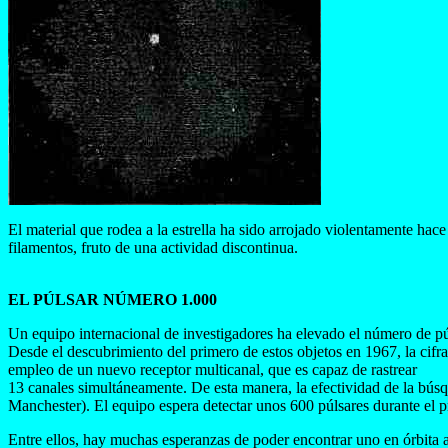
El material que rodea a la estrella ha sido arrojado violentamente ha
filamentos, fruto de una actividad discontinua.
EL PÚLSAR NÚMERO 1.000
Un equipo internacional de investigadores ha elevado el número de púls
Desde el descubrimiento del primero de estos objetos en 1967, la cif
empleo de un nuevo receptor multicanal, que es capaz de rastrear
13 canales simultáneamente. De esta manera, la efectividad de la bú
Manchester). El equipo espera detectar unos 600 púlsares durante el p
Entre ellos, hay muchas esperanzas de poder encontrar uno en órbita a