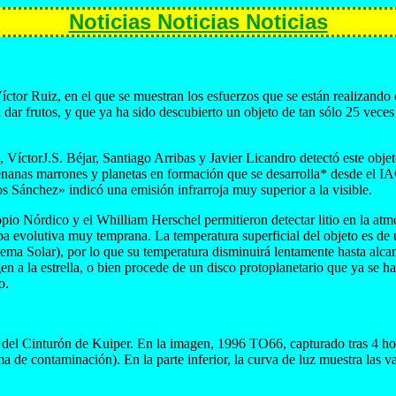
Noticias Noticias Noticias
íctor Ruiz, en el que se muestran los esfuerzos que se están realizando 
dar frutos, y que ya ha sido descubierto un objeto de tan sólo 25 veces
ctorJ.S. Béjar, Santiago Arribas y Javier Licandro detectó este objeto
nanas marrones y planetas en formación que se desarrolla* desde el I
s Sánchez» indicó una emisión infrarroja muy superior a la visible.
io Nórdico y el Whilliam Herschel permitieron detectar litio en la atm
a evolutiva muy temprana. La temperatura superficial del objeto es de 
stema Solar), por lo que su temperatura disminuirá lentamente hasta alc
gen a la estrella, o bien procede de un disco protoplanetario que ya se h
o.
del Cinturón de Kuiper. En la imagen, 1996 TO66, capturado tras 4 hor
a de contaminación). En la parte inferior, la curva de luz muestra las v