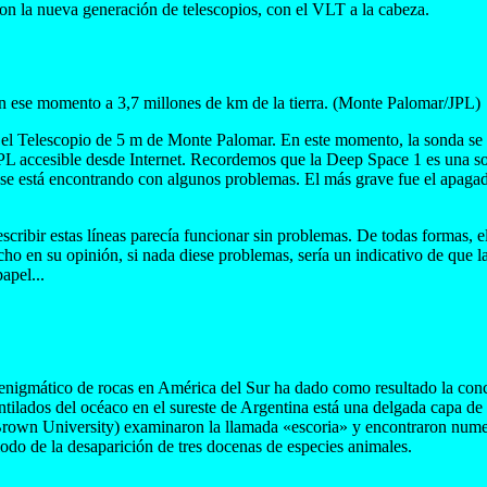
on la nueva generación de telescopios, con el VLT a la cabeza.
en ese momento a 3,7 millones de km de la tierra. (Monte Palomar/JPL)
l Telescopio de 5 m de Monte Palomar. En este momento, la sonda se hal
JPL accesible desde Internet. Recordemos que la Deep Space 1 es una s
se está encontrando con algunos problemas. El más grave fue el apagad
ribir estas líneas parecía funcionar sin problemas. De todas formas, e
ho en su opinión, si nada diese problemas, sería un indicativo de que l
apel...
nigmático de rocas en América del Sur ha dado como resultado la concl
ntilados del océaco en el sureste de Argentina está una delgada capa de 
Brown University) examinaron la llamada «escoria» y encontraron numer
riodo de la desaparición de tres docenas de especies animales.