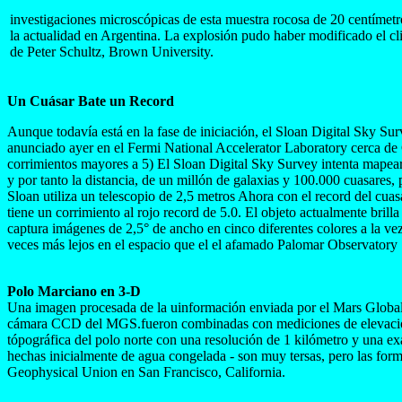
investigaciones microscópicas de esta muestra rocosa de 20 centímetr
la actualidad en Argentina. La explosión pudo haber modificado el cli
de Peter Schultz, Brown University.
Un Cuásar Bate un Record
Aunque todavía está en la fase de iniciación, el Sloan Digital Sky Sur
anunciado ayer en el Fermi National Accelerator Laboratory cerca de C
corrimientos mayores a 5) El Sloan Digital Sky Survey intenta mapear la
y por tanto la distancia, de un millón de galaxias y 100.000 cuasares
Sloan utiliza un telescopio de 2,5 metros Ahora con el record del cuas
tiene un corrimiento al rojo record de 5.0. El objeto actualmente b
captura imágenes de 2,5° de ancho en cinco diferentes colores a la vez
veces más lejos en el espacio que el el afamado Palomar Observatory
Polo Marciano en 3-D
Una imagen procesada de la uinformación enviada por el Mars Global
cámara CCD del MGS.fueron combinadas con mediciones de elevación d
tópográfica del polo norte con una resolución de 1 kilómetro y una e
hechas inicialmente de agua congelada - son muy tersas, pero las for
Geophysical Union en San Francisco, California.