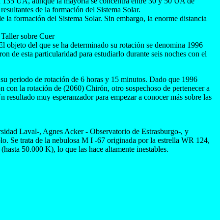
asta 135 UA, aunque la mayoría se concentra entre 30 y 50 UA de
esultantes de la formación del Sistema Solar.
e la formación del Sistema Solar. Sin embargo, la enorme distancia
 Taller sobre Cuer
El objeto del que se ha determinado su rotación se denomina 1996
n de esta particularidad para estudiarlo durante seis noches con el
 su periodo de rotación de 6 horas y 15 minutos. Dado que 1996
n con la rotación de (2060) Chirón, otro sospechoso de pertenecer a
n. Un resultado muy esperanzador para empezar a conocer más sobre las
sidad Laval-, Agnes Acker - Observatorio de Estrasburgo-, y
Se trata de la nebulosa M I -67 originada por la estrella WR 124,
 (hasta 50.000 K), lo que las hace altamente inestables.