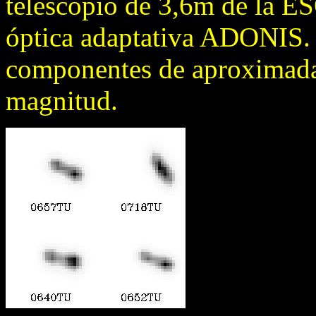
telescopio de 3,6m de la ES
óptica adaptativa ADONIS. 
componentes de aproximad
magnitud.