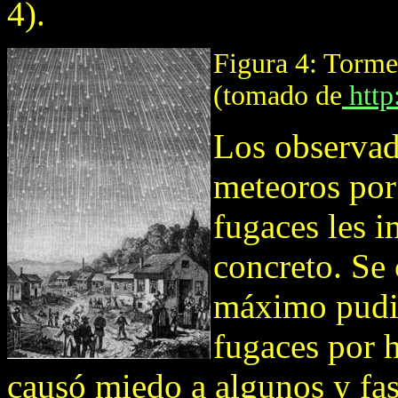
4).
Figura 4: Torme
(tomado de
http
Los observad
meteoros por
fugaces les i
concreto. Se 
máximo pudie
fugaces por 
causó miedo a algunos y fas