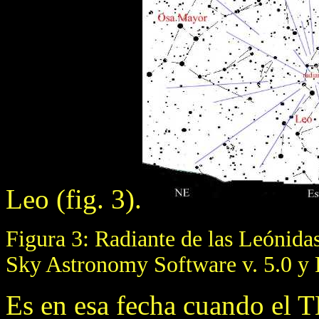
Leo (fig. 3).
Figura 3: Radiante de las Leónida
Sky Astronomy Software v. 5.0 y 
Es en esa fecha cuando el T