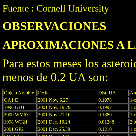
Fuente : Cornell University
OBSERVACIONES
APROXIMACIONES A L
Para estos meses los asteroi
menos de 0.2 UA son:
Objeto Nombre
Fecha
Dist. UA
Ar
QA143
2001 Nov. 6.27
0.1978
1-o
1996 GD1
2001 Nov. 19.79
0.1997
1-o
2000 WM63
2001 Nov. 21.16
0.1880
1-o
1998 WT24
2001 Dec. 16.24
0.01248
2 
2001 GP2
2001 Dec. 25.38
0.1210
1-o