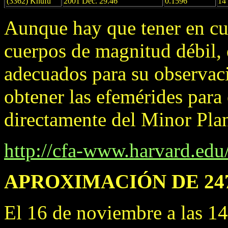
(3362) Khufu
2001 Dec. 29.46
0.1596
14
Aunque hay que tener en cu
cuerpos de magnitud débil,
adecuados para su observac
obtener las efemérides para
directamente del Minor Plan
http://cfa-www.harvard.e
APROXIMACIÓN DE 247
El 16 de noviembre a las 14