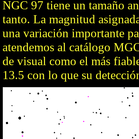
NGC 97 tiene un tamaño ang
tanto. La magnitud asignada 
una variación importante pa
atendemos al catálogo MGC
de visual como el más fiable
13.5 con lo que su detección