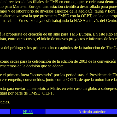
 directivos de las filiales de TMS en europa, que se celebrará dentro
ulo para Marte en Europa, una estación científica desarrollada para pone
po y de laboratorio de diversos aspectos de la geología, fauna y flora lo
tra alternativa será la que presentará TMSE con la OEPT, en la que prop
tona marciana. En esa zona ya está trabajando la NASA a través del Cent
 la propuesta de creación de un sitio para TMS Europa. En este sitio en 
irán, entre otras cosas, el inicio de nuevos proyectos e informes de los
a del prólogo y los primeros cinco capítulos de la traducción de The Cas
do como sedes para la celebración de la edición de 2003 de la convenci
formaremos de la decisión que se adopte.
ue el primero fuera "secuestrado" por los periodistas, el Presidente d
ese empeño, convencidos, junto con la OEPT, de que la unión hace la f
cto para enviar un aerostato a Marte, en este caso un globo a sobrepre
ctitud por parte de TMSE+OEPT.
icias.
Nº 33
Artículo anterior