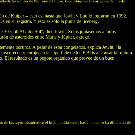
allá de las órbitas de Neptuno y Plutón. Este dibujo de los orígenes de nuestro
n de Kuiper -- esto es, hasta que Jewitt y Luu lo lograron en 1992.
n su registro. Y esto es sólo la punta del iceberg.
30 y 50 AU del Sol", dice Jewitt. Si los juntasemos a todos
ón de asteroides entre Marte y Júpiter, agregó.
mente oscuros. A pesar de estar congelados, explica Jewitt, "la
 oscurecen y enrojecen la superficie de los KBOs al causar la ruptura
no. El resultado es un pegote orgánico que provee de un buen
n de los rayos cósmicos en el hielo podría ser de hasta un metro.La diferencia de