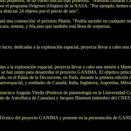
 como pequeños, se ha vuelto mucho más poderosa. "Nuestras cámaras C
do por el programa Orígenes (Origins) de la NASA. "Por ejemplo, hemos 
 detectar 24 objetos por el precio de uno".
ará una conmoción: el próximo Plutón. "Podría suceder en cualquier mo
scura, remota, y fría,sino que también está llena de sorpresas.
 lucro, dedicadas a la exploración espacial, proyecta llevar a cabo una
adas a la exploración espacial, proyecta llevar a cabo una misión a Mar
 han unido para desarrollar el proyecto GANIMA. El objetivo principa
ado, en el Palais de la Decouverte, en París, durante la primera edic
aeroespacial, y entidades de Canadá, Italia, Inglaterra, Argentina, Méx
ancisco Anguita Virella (Profesor de planetología en la Universidad Co
tuto de Astrofísica de Canarias) y Jacques Blamont (miembro del CNES)
tor Técnico del proyecto GANIMA y ponente en la presentación de GANIM