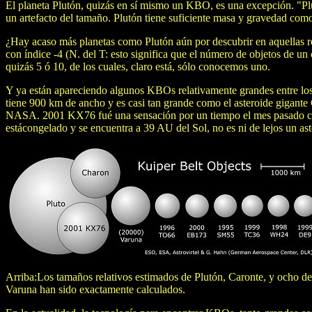
El planeta Plutón, quizás en sí mismo un KBO, es una excepción. "Plu
un artefacto del tamaño. Plutón tiene suficiente masa y gravedad como
¿Hay acaso más planetas como Plutón aún por descubrir en aquellas r
con índice -4 (N. del T: esto significa que el número de objetos de un
quizás 5 ó 10, de los cuales, claro está, sólo conocemos uno.
Y ya están apareciendo algunos KBOs relativamente grandes entre los
tiene 900 km de ancho y es casi tan grande como el asteroide gigant
NASA. 2001 KX76 fué una sensación por un tiempo el mes pasado cuand
estácongelado y se encuentra a 39 AU del Sol, no es ni de lejos un 
Arriba:Los tamaños relativos estimados de Plutón, Caronte, y ocho de
Varuna han sido exactamente calculados.