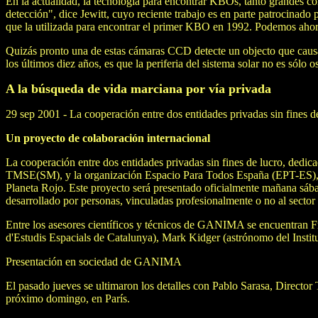
En la actualidad, la tecnología para encontrar KBOs, tanto grandes
detección", dice Jewitt, cuyo reciente trabajo es en parte patrocina
que la utilizada para encontrar el primer KBO en 1992. Podemos ahora
Quizás pronto una de estas cámaras CCD detecte un objecto que caus
los últimos diez años, es que la periferia del sistema solar no es sólo o
A la búsqueda de vida marciana por vía privada
29 sep 2001 - La cooperación entre dos entidades privadas sin fines de
Un proyecto de colaboración internacional
La cooperación entre dos entidades privadas sin fines de lucro, dedic
TMSE(SM), y la organización Espacio Para Todos España (EPT-ES), se
Planeta Rojo. Este proyecto será presentado oficialmente mañana sáb
desarrollado por personas, vinculadas profesionalmente o no al sector 
Entre los asesores científicos y técnicos de GANIMA se encuentran Fr
d'Estudis Espacials de Catalunya), Mark Kidger (astrónomo del Insti
Presentación en sociedad de GANIMA
El pasado jueves se ultimaron los detalles con Pablo Sarasa, Direc
próximo domingo, en París.