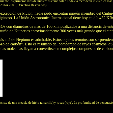
durante los primeros días de nuestro sistema solar. Todavía merodean invisibles más 
de Autor 2001, Derechos Resevados).
e excepción de Plutón, nadie pudo encontrar ningún miembro del Cinturó
inoso. La Unión Astronómica Internacional tiene hoy en día 432 KBOs e
 con diámetros de más de 100 km localizados a una distancia de entre 
inturón de Kuiper es aproximadamente 300 veces más grande que el cintur
s allá de Neptuno es admirable. Estos objetos remotos son sorprendente
ozo de carbón". Esto es resultado del bombardeo de rayos cósmicos, que
odo las moléculas llegan a convertirse en complejos compuestos de carbo
siste de una mezcla de hielo (amarillo) y rocas (rojo). La profundidad de penetració