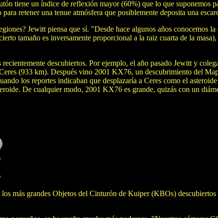
tón tiene un índice de reflexión mayor (60%) que lo que suponemos par
 para retener una tenue atmósfera que posiblemente deposita una escarch
egiones? Jewitt piensa que sí. "Desde hace algunos años conocemos la 
 cierto tamaño es inversamente proporcional a la raiz cuarta de la masa)
 recientemente descubiertos. Por ejemplo, el año pasado Jewitt y col
e Ceres (933 km). Después vino 2001 KX76, un descubrimiento del Mape
o los reportes indicaban que desplazaría a Ceres como el asteroide m
asteroide. De cualquier modo, 2001 KX76 es grande, quizás con un diáme
 los más grandes Objetos del Cinturón de Kuiper (KBOs) descubiertos h