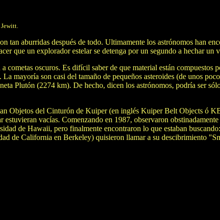
 Jewitt.
son tan aburridas después de todo. Ultimamente los astrónomos han encon
hacer que un explorador estelar se detenga por un segundo a hechar un v
 a cometas oscuros. Es difícil saber de que material están compuestos 
o. La mayoría son casi del tamaño de pequeños asteroides (de unos poc
neta Plutón (2274 km). De hecho, dicen los astrónomos, podría ser sólo
man Objetos del Cinturón de Kuiper (en inglés Kuiper Belt Objects ó KB
olar estuvieran vacías. Comenzando en 1987, observaron obstinadamente 
rsidad de Hawaii, pero finalmente encontraron lo que estaban buscando:
ad de California en Berkeley) quisieron llamar a su descibrimiento "S