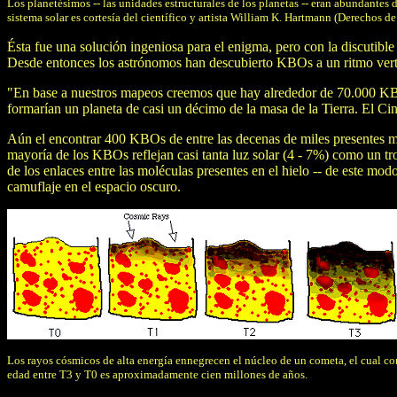
Los planetésimos -- las unidades estructurales de los planetas -- eran abundantes 
sistema solar es cortesía del científico y artista William K. Hartmann (Derechos 
Ésta fue una solución ingeniosa para el enigma, pero con la discutibl
Desde entonces los astrónomos han descubierto KBOs a un ritmo vertig
"En base a nuestros mapeos creemos que hay alrededor de 70.000 KBOs
formarían un planeta de casi un décimo de la masa de la Tierra. El C
Aún el encontrar 400 KBOs de entre las decenas de miles presentes má
mayoría de los KBOs reflejan casi tanta luz solar (4 - 7%) como un tr
de los enlaces entre las moléculas presentes en el hielo -- de este m
camuflaje en el espacio oscuro.
Los rayos cósmicos de alta energía ennegrecen el núcleo de un cometa, el cual con
edad entre T3 y T0 es aproximadamente cien millones de años.