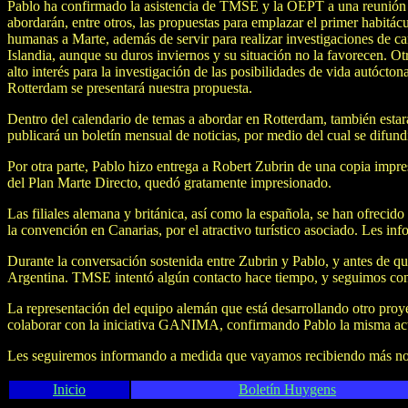
Pablo ha confirmado la asistencia de TMSE y la OEPT a una reunión de
abordarán, entre otros, las propuestas para emplazar el primer habitác
humanas a Marte, además de servir para realizar investigaciones de cam
Islandia, aunque su duros inviernos y su situación no la favorecen. O
alto interés para la investigación de las posibilidades de vida autóc
Rotterdam se presentará nuestra propuesta.
Dentro del calendario de temas a abordar en Rotterdam, también estará
publicará un boletín mensual de noticias, por medio del cual se difund
Por otra parte, Pablo hizo entrega a Robert Zubrin de una copia impres
del Plan Marte Directo, quedó gratamente impresionado.
Las filiales alemana y británica, así como la española, se han ofreci
la convención en Canarias, por el atractivo turístico asociado. Les in
Durante la conversación sostenida entre Zubrin y Pablo, y antes de q
Argentina. TMSE intentó algún contacto hace tiempo, y seguimos con 
La representación del equipo alemán que está desarrollando otro proye
colaborar con la iniciativa GANIMA, confirmando Pablo la misma a
Les seguiremos informando a medida que vayamos recibiendo más not
Inicio
Boletín Huygens