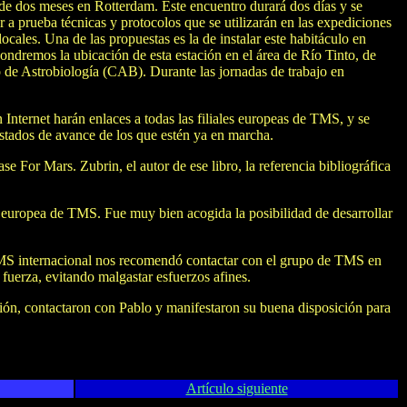
 de dos meses en Rotterdam. Este encuentro durará dos días y se
r a prueba técnicas y protocolos que se utilizarán en las expediciones
cales. Una de las propuestas es la de instalar este habitáculo en
ondremos la ubicación de esta estación en el área de Río Tinto, de
ro de Astrobiología (CAB). Durante las jornadas de trabajo en
Internet harán enlaces a todas las filiales europeas de TMS, y se
 estados de avance de los que estén ya en marcha.
e For Mars. Zubrin, el autor de ese libro, la referencia bibliográfica
ón europea de TMS. Fue muy bien acogida la posibilidad de desarrollar
e TMS internacional nos recomendó contactar con el grupo de TMS en
uerza, evitando malgastar esfuerzos afines.
sión, contactaron con Pablo y manifestaron su buena disposición para
Artículo siguiente