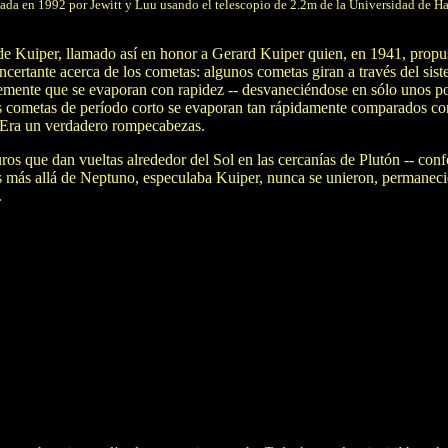
ada en 1992 por Jewitt y Luu usando el telescopio de 2.2m de la Universidad de Ha
de Kuiper, llamado así en honor a Gerard Kuiper quien, en 1941, propus
ncertante acerca de los cometas: algunos cometas giran a través del si
temente que se evaporan con rapidez -- desvaneciéndose en sólo unos p
Los cometas de período corto se evaporan tan rápidamente comparados co
 Era un verdadero rompecabezas.
os que dan vueltas alrededor del Sol en las cercanías de Plutón -- con
los más allá de Neptuno, especulaba Kuiper, nunca se unieron, permanec
.