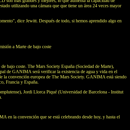
CD son más grandes y mejores, lo que aumenta la capacidad de
estado utilizando una cámara que que tiene un área 24 veces mayor
mento", dice Jewitt. Después de todo, si hemos aprendido algo en
 misión a Marte de bajo coste
te de bajo coste. The Mars Society España (Sociedad de Marte),
l de GANIMA será verificar la existencia de agua y vida en el
ión de la convención europea de The Mars Society. GANIMA está siendo
ico, Francia y España.
mplutense), Jordi Llorca Piqué (Universidad de Barcelona - Institut
.
A en la convención que se está celebrando desde hoy, y hasta el