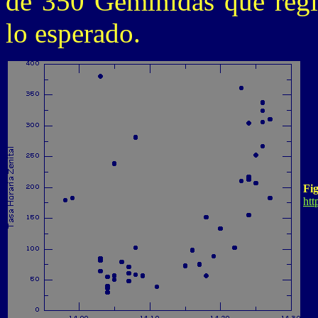
de 350 Gemínidas que regi
lo esperado.
Fi
htt