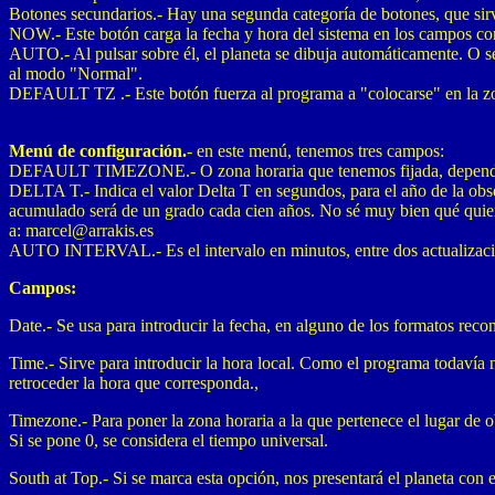
Botones secundarios.- Hay una segunda categoría de botones, que sir
NOW.- Este botón carga la fecha y hora del sistema en los campos co
AUTO.- Al pulsar sobre él, el planeta se dibuja automáticamente. O se
al modo "Normal".
DEFAULT TZ .- Este botón fuerza al programa a "colocarse" en la zo
Menú de configuración.
- en este menú, tenemos tres campos:
DEFAULT TIMEZONE.- O zona horaria que tenemos fijada, dependiend
DELTA T.- Indica el valor Delta T en segundos, para el año de la obser
acumulado será de un grado cada cien años. No sé muy bien qué quiere
a: marcel@arrakis.es
AUTO INTERVAL.- Es el intervalo en minutos, entre dos actualizaci
Campos:
Date.- Se usa para introducir la fecha, en alguno de los formatos re
Time.- Sirve para introducir la hora local. Como el programa todavía 
retroceder la hora que corresponda.,
Timezone.- Para poner la zona horaria a la que pertenece el lugar de 
Si se pone 0, se considera el tiempo universal.
South at Top.- Si se marca esta opción, nos presentará el planeta con e