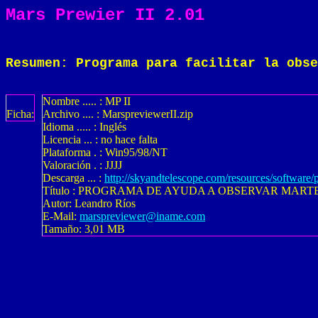
Mars Prewier II 2.01
Resumen: Programa para facilitar la obse
Nombre ..... : MP II
Ficha:
Archivo .... : MarspreviewerII.zip
Idioma ..... : Inglés
Licencia ... : no hace falta
Plataforma . : Win95/98/NT
Valoración . : JJJJ
Descarga ... :
http://skyandtelescope.com/resources/software
Título : PROGRAMA DE AYUDA A OBSERVAR MART
Autor: Leandro Ríos
E-Mail:
marspreviewer@iname.com
Tamaño: 3,01 MB