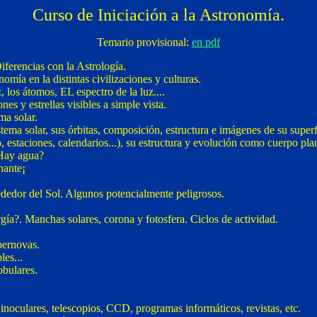
Curso de Iniciación a la Astronomía.
Temario provisional:
en pdf
iferencias con la Astrología.
omía en la distintas civilizaciones y culturas.
 los átomos, EL espectro de la luz....
es y estrellas visibles a simple vista.
ma solar.
tema solar, sus órbitas, composición, estructura e imágenes de su superf
 estaciones, calendarios...), su estructura y evolución como cuerpo plan
¿Hay agua?
nante¡
dedor del Sol. Algunos potencialmente peligrosos.
ía?. Manchas solares, corona y fotosfera. Ciclos de actividad.
pernovas.
les...
obulares.
noculares, telescopios, CCD, programas informáticos, revistas, etc.