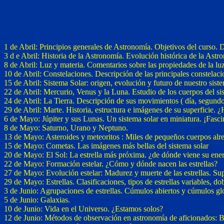
1 de Abril: Principios generales de Astronomía. Objetivos del curso. D
3 d e Abril: Historia de la Astronomía. Evolución histórica de la Astron
8 de Abril: Luz y materia. Comentarios sobre las propiedades de la luz,
10 de Abril: Constelaciones. Descripción de las principales constelacion
15 de Abril: Sistema Solar: origen, evolución y futuro de nuestro siste
22 de Abril: Mercurio, Venus y la Luna. Estudio de los cuerpos del sis
24 de Abril: La Tierra. Descripción de sus movimientos ( día, segundo,
29 de Abril: Marte. Historia, estructura e imágenes de su superficie. 
6 de Mayo: Júpiter y sus Lunas. Un sistema solar en miniatura. ¡Fasci
8 de Mayo: Saturno, Urano y Neptuno.
13 de Mayo: Asteroides y meteoritos : Miles de pequeños cuerpos alre
15 de Mayo: Cometas. Las imágenes más bellas del sistema solar
20 de Mayo: El Sol: La estrella más próxima. ¿de dónde viene su energ
22 de Mayo: Formación estelar. ¿Cómo y dónde nacen las estrellas?
27 de Mayo: Evolución estelar: Madurez y muerte de las estrellas. Su
29 de Mayo: Estrellas. Clasificaciones, tipos de estrellas variables, dob
3 de Junio: Agrupaciones de estrellas. Cúmulos abiertos y cúmulos gl
5 de Junio: Galaxias.
10 de Junio: Vida en el Universo. ¿Estamos solos?
12 de Junio: Métodos de observación en astronomía de aficionados: Bi