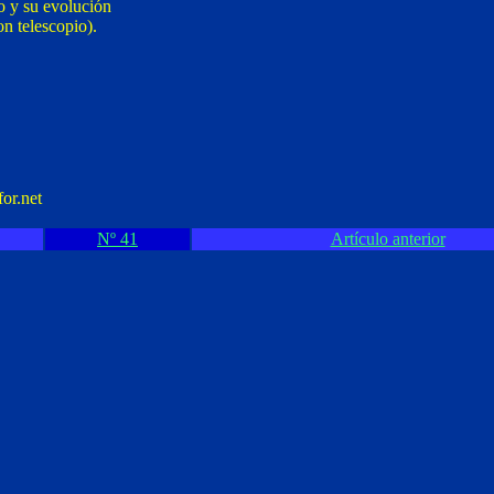
so y su evolución
on telescopio).
or.net
Nº 41
Artículo anterior