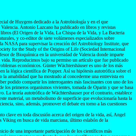
ecial de Huygens dedicado a la Astrobiología y en el que
Valencia. Antonio Lazcano ha publicado en libros y revistas
s libros (El Origen de la Vida, La Chispa de la Vida, y La Bacteria
turales, y co-editor de siete volúmenes especializados sobre
 NASA para supervisar la creación del Astrobiology Institute, que
ociety for the Study of the Origins of Life (Sociedad Internacional
rofesor de Bioquímica en la universidad de Valencia donde imparte
la vida. Reproducimos bajo su permiso un artículo que fue publicado
 problemas económicos. Günter Wächtershäuser es uno de los más
n la lógica científica de Popper. Así su hipótesis autotrófica sobre el
ho la amabilidad que ha mostrado al concederme una entrevista en
ber podido compartir los interrogantes más fascinantes con uno de los
" de los primeros organismos vivientes, tomada de Oparin y que se basa
o. La teoría autotrófica de Wächtershauser por el contrario, establece
este material, un metabolismo de superficie que evolucionaría hasta la
encia, sino, además, promover el debate en torno a las cuestiones
to clave en toda discusión acerca del origen de la vida, así, Angel
as Viking en busca de vida marciana, último eslabón de la
cio de una importante participación de los científicos más