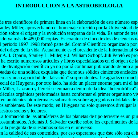
INTRODUCCION A LA ASTROBIOLOGIA
 tres científicos de primera línea en la elaboración de este número esp
anley Miller, aprovechando el homenaje ofrecido por la Universidad de 
ción sobre el origen y la evolución temprana de la vida. Es autor de tre
dido ya más de 480,000 copias. Es coautor de cinco textos de ciencias na
periodo 1997-1998 formó parte del Comité Científico organizado por la
el origen de la vida. Actualmente es el presidente de la International S
 A. I. Oparin, Stanley L. Miller, y J. William Schopf. Juli Peretó es p
a escrito numerosos artículos y libros especializados en el origen de 
 de divulgación científica ya no podrá continuar publicando debido a
tadas de una solidez exquisita que tiene sus sólidos cimientos anclados e
nterna y una capacidad de "falsación" sorprendentes. Le agradezco muc
cial de Huygens, por otro lado, ha sido un placer enorme para mi el ha
or Miller, Lazcano y Peretó se enmarca dentro de la idea "heterotrófica
 moléculas orgánicas preformadas hasta conformar el primer organismo viv
ta en ambientes hidrotermales submarinos sobre agregados coloidales de 
s ambientes. De este modo, en Huygens no solo queremos divulgar la ci
uestros socios y lectores.
 formación de las atmósferas de los planetas de tipo terrestre es un pun
 acostumbrados. Además J. Salvador escribe sobre los experimentos de l
a la pregunta de si estamos solos en el universo.
 calidad de sus contenidos, por eso esperamos que éste sólo sea el ini