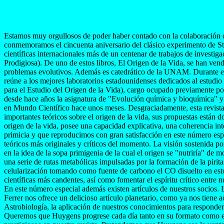
Estamos muy orgullosos de poder haber contado con la colaboración de
conmemoramos el cincuenta aniversario del clásico experimento de St
científicas internacionales más de un centenar de trabajos de investiga
Prodigiosa). De uno de estos libros, El Origen de la Vida, se han ven
problemas evolutivos. Además es catedrático de la UNAM. Durante el 
reúne a los mejores laboratorios estadounidenses dedicados al estudio d
para el Estudio del Origen de la Vida), cargo ocupado previamente por
desde hace años la asignatura de "Evolución química y bioquímica" y h
en Mundo Científico hace unos meses. Desgraciadamente, esta revista
importantes teóricos sobre el origen de la vida, sus propuestas están do
origen de la vida, posee una capacidad explicativa, una coherencia i
primicia y que reproducimos con gran satisfacción en este número espe
teóricos más originales y críticos del momento. La visión sostenida p
en la idea de la sopa primigenia de la cual el origen se "nutriría" de
una serie de rutas metabólicas impulsadas por la formación de la piri
celularización tomando como fuente de carbono el CO disuelto en esto
científicas más candentes, así como fomentar el espíritu crítico entre n
En este número especial además existen artículos de nuestros socios. La
Ferrer nos ofrece un delicioso artículo planetario, como ya nos tiene
Astrobiología, la aplicación de nuestros conocimientos para responder 
Queremos que Huygens progrese cada día tanto en su formato como en la