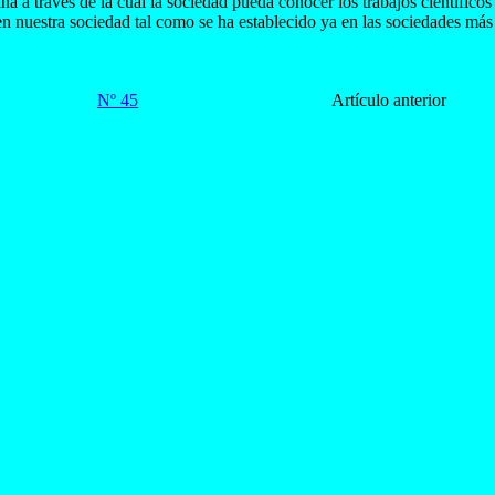
a a través de la cual la sociedad pueda conocer los trabajos científicos
 en nuestra sociedad tal como se ha establecido ya en las sociedades má
Nº 45
Artículo anterior