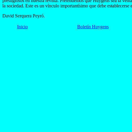
prestigiosos en nuestra revista. Pretendemos que Huygens sea la ventan
la sociedad. Este es un vínculo importantísimo que debe establecerse
David Serquera Peyró.
Inicio
Boletín Huygens