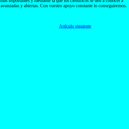
 más importantes y mediante la que los científicos se den a conocer a
s avanzadas y abiertas. Con vuestro apoyo constante lo conseguiremos.
Artículo siguiente