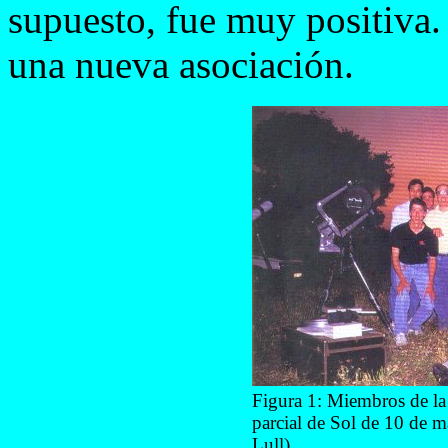
supuesto, fue muy positiva. 
una nueva asociación.
Figura 1: Miembros de la
parcial de Sol de 10 de m
Lull).