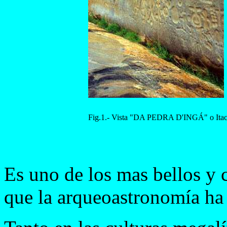
Fig.1.- Vista "DA PEDRA D'INGÁ" o Itac
Es uno de los mas bellos y 
que la arqueoastronomía h