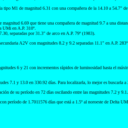
la tipo M1 de magnitud 6.31 con una compañera de la 14.10 a 54.7" de
de magnitud 6.69 que tiene una compañera de magnitud 9.7 a una distanc
ta UMi en A.P. 310º.
7.30, separadas por 31.3" de arco en A.P. 79º (1983).
secundaria A2V con magnitudes 8.2 y 9.2 separadas 11.1" en A.P. 283º
gnitudes 6 y 21 con incrementos rápidos de luminosidad hasta el máximo
udes 7.1 y 13.0 en 330.92 días. Para localizarla, lo mejor es buscarla a 
ción de su período en 72 días oscilando entre las magnitudes 7.2 y 9.1
con período de 1.7011576 días que está a 1.5º al noroeste de Delta UMi