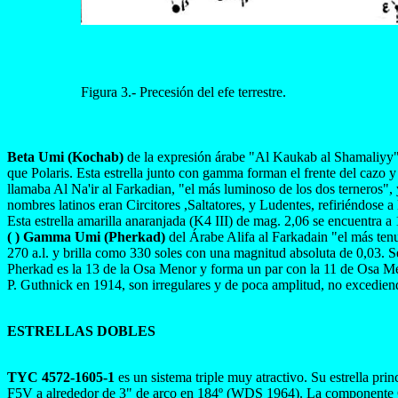
Figura 3.- Precesión del efe terrestre.
Beta Umi (Kochab)
de la expresión árabe "Al Kaukab al Shamaliyy", q
que Polaris. Esta estrella junto con gamma forman el frente del cazo y
llamaba Al Na'ir al Farkadian, "el más luminoso de los dos terneros"
nombres latinos eran Circitores ,Saltatores, y Ludentes, refiriéndose a
Esta estrella amarilla anaranjada (K4 III) de mag. 2,06 se encuentra 
( ) Gamma Umi (Pherkad)
del Árabe Alifa al Farkadain "el más tenue
270 a.l. y brilla como 330 soles con una magnitud absoluta de 0,03. S
Pherkad es la 13 de la Osa Menor y forma un par con la 11 de Osa Meno
P. Guthnick en 1914, son irregulares y de poca amplitud, no excediend
ESTRELLAS DOBLES
TYC 4572-1605-1
es un sistema triple muy atractivo. Su estrella p
F5V a alrededor de 3" de arco en 184º (WDS 1964). La componente C, 