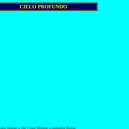
CIELO PROFUNDO
ra llegar a de Ursa Minor o estrella Polar.