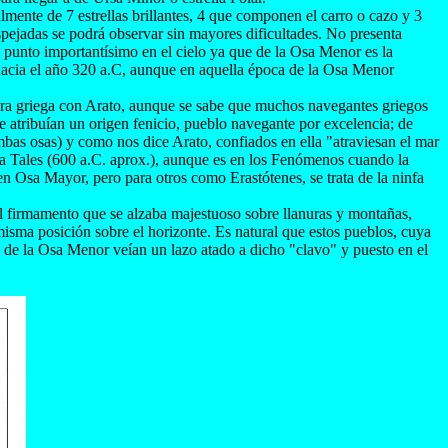
ente de 7 estrellas brillantes, 4 que componen el carro o cazo y 3
spejadas se podrá observar sin mayores dificultades. No presenta
 punto importantísimo en el cielo ya que de la Osa Menor es la
as hacia el año 320 a.C, aunque en aquella época de la Osa Menor
tura griega con Arato, aunque se sabe que muchos navegantes griegos
 atribuían un origen fenicio, pueblo navegante por excelencia; de
bas osas) y como nos dice Arato, confiados en ella "atraviesan el mar
a a Tales (600 a.C. aprox.), aunque es en los Fenómenos cuando la
en Osa Mayor, pero para otros como Erastótenes, se trata de la ninfa
l firmamento que se alzaba majestuoso sobre llanuras y montañas,
misma posición sobre el horizonte. Es natural que estos pueblos, cuya
las de la Osa Menor veían un lazo atado a dicho "clavo" y puesto en el