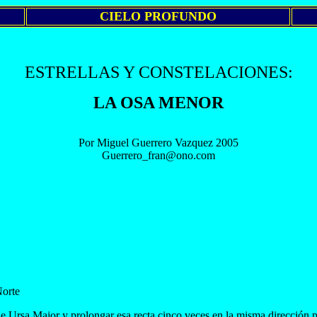
CIELO PROFUNDO
ESTRELLAS Y CONSTELACIONES:
LA OSA MENOR
Por Miguel Guerrero Vazquez 2005
Guerrero_fran@ono.com
Norte
e Ursa Major y prolongar esa recta cinco veces en la misma dirección pa