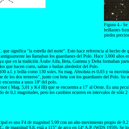
Figura 4.- Se
brillantes fo
piedra precios
ue significa "la estrella del norte". Esto hace referencia al hecho de q
 antiguamente las llamaban los guardianes del Polo. Hace 3.000 años era 
, ya que en la tradición Árabe Alfa, Beta, Gamma y Delta formaban par
 los que hacen corro, saltan o bailan alrededor del Polo.
a 100 a.l. y brilla como 130 soles. Su mag. Absoluta es 0,03 y su movimi
 de los dos terneros", junto con beta son los guardianes del Polo. Su ma
e encuentra a unos 18º del polo.
r ( Mag. 5,01 y K4 III) que se encuentra a 17' al Oeste. Es una peculiar
o de 0,1 magnitudes, pero los cambios ocurren en intervalos de sólo 2 
rincipal es una F4 de magnitud 5.99 con un alto movimiento propio de 0
de magnitud 9.8, está a 115" de arco en 14º A.P. (WDS 1959). Se loca