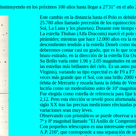
á disminuyendo en los próximos 100 años hasta llegar a 27'31" en el año 
Este cambio en la distancia hasta el Polo es debido
25.780 años llamado precesión de los equinoccios 
Sol, La Luna y los planetas). Durante este tiempo
La estrella Thuban (Alfa Draconis) marcó el polo 
pirámides; mientras que hace 12.000 años era la e
descendientes tendrán a la estrella Deneb como mar
deberemos contar casi un grado, que es lo que oc
brazo estirado, en la dirección de la estrella Eta 
Su Brillo varía entre 1.96 y 2.05 magnitudes en u
las estrellas más brillantes del cielo. Es un astro
Virginis), variando su tipo espectral es de F9 a F7
veces más grande que el Sol, con una brillo 2000 ve
órbita de Mercurio y rozaría hasta la órbita de Venus
luciría como un modestísimo astro de 10ª magnitu
Fue elegida como estrella de referencia para fijar 
2,12. Pero esta elección se reveló poco afortuna
siglo XX tras las precisas mediciones efectuadas p
variaciones sean muy leves.
Observando con prismáticos se puede observar a un
7ª y 8ª magnitud llamado "El Anillo de Compromi
Con pequeños telescopios es una interesante estrel
A.P. 216º, que corresponde a una separación de un