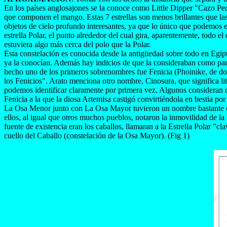
En los países anglosajones se la conoce como Little Dipper "Cazo Pe
que componen el mango. Estas 7 estrellas son menos brillantes que las
objetos de cielo profundo interesantes, ya que lo único que podemos e
estrella Polar, el punto alrededor del cual gira, aparentemente, todo 
estuviera algo más cerca del polo que la Polar.
Esta constelación es conocida desde la antigüedad sobre todo en Egi
ya la conocían. Además hay indicios de que la consideraban como part
hecho uno de los primeros sobrenombres fue Fenicia (Phoinike, de don
los Fenicios". Arato menciona otro nombre, Cinosura, que significa l
podemos identificar claramente por primera vez. Algunos consideran que
Fenicia a la que la diosa Artemisa castigó convirtiéndola en bestia p
La Osa Menor junto con La Osa Mayor tuvieron un nombre bastante ori
ellos, al igual que otros muchos pueblos, notaron la inmovilidad de la
fuente de existencia eran los caballos, llamaran a la Estrella Polar "c
cuello del Caballo (constelación de la Osa Mayor). (Fig 1)