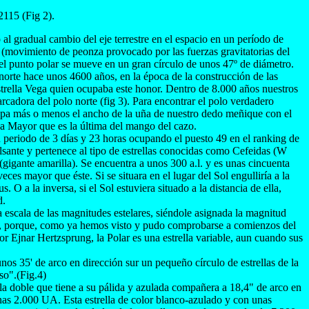
2115 (Fig 2).
 al gradual cambio del eje terrestre en el espacio en un período de
(movimiento de peonza provocado por las fuerzas gravitatorias del
 el punto polar se mueve en un gran círculo de unos 47º de diámetro.
norte hace unos 4600 años, en la época de la construcción de las
strella Vega quien ocupaba este honor. Dentro de 8.000 años nuestros
cadora del polo norte (fig 3). Para encontrar el polo verdadero
upa más o menos el ancho de la uña de nuestro dedo meñique con el
Osa Mayor que es la última del mango del cazo.
n periodo de 3 días y 23 horas ocupando el puesto 49 en el ranking de
 pulsante y pertenece al tipo de estrellas conocidas como Cefeidas (W
 (gigante amarilla). Se encuentra a unos 300 a.l. y es unas cincuenta
ces mayor que éste. Si se situara en el lugar del Sol engulliría a la
. O a la inversa, si el Sol estuviera situado a la distancia de ella,
d.
la escala de las magnitudes estelares, siéndole asignada la magnitud
da, porque, como ya hemos visto y pudo comprobarse a comienzos del
or Ejnar Hertzsprung, la Polar es una estrella variable, aun cuando sus
os 35' de arco en dirección sur un pequeño círculo de estrellas de la
so".(Fig.4)
la doble que tiene a su pálida y azulada compañera a 18,4" de arco en
as 2.000 UA. Esta estrella de color blanco-azulado y con unas