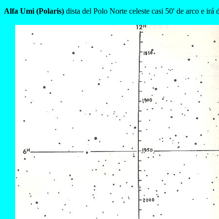
Alfa Umi (Polaris)
dista del Polo Norte celeste casi 50' de arco e ir