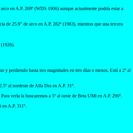
 arco en A.P. 269º (WDS 1906) aunque actualmente podría estar a
ia de 25.9" de arco en A.P. 282º (1983), mientras que una tercera
 (1926).
 y perdiendo hasta tres magnitudes en tres días o menos. Está a 2º al
2.5º al nordeste de Alfa Dra en A.P. 31º.
. Para verla la buscaremos a 5º al oeste de Beta UMi en A.P. 290º.
 en A.P. 311º.