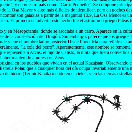
queño", y en nuestro país como "Carro Pequeño". Se compone principalm
 de la Osa Mayor y algo más difíciles de identificar, pero en noches de
ncontrar son galaxias a partir de la magnitud 10.9. La Osa Menor es un
el cielo. El primero en advertir este hecho fue el astrónomo griego Pite
pto y en Mesopotamia, donde se asociaba a un carro. Aparece en la cul
e de la constelación del Dragón. Sin embargo, parece que los griegos le
de viene el nombre latino posterior Ursae Phoenicia para referirse a am
iteralmente, "la cola del perro". Aparentemente, este nombre se remont
 representa a Arcas, el hijo de Calisto, la ninfa que fuera convertida 
or haber mantenido amores con Zeus.
ginal en los pueblos que vivían en el actual Kazajstán. Observando e
 Estrella Polar, que a cualquier hora del día ocupa invariablemente una 
lavo de hierro (Termir-Kazik) metido en el cielo", y en las demás estrel