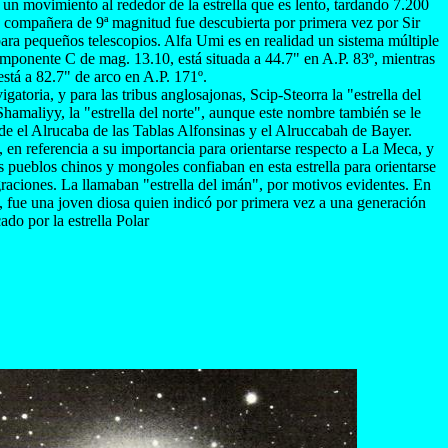
un movimiento al rededor de la estrella que es lento, tardando 7.200
a compañera de 9ª magnitud fue descubierta por primera vez por Sir
ra pequeños telescopios. Alfa Umi es en realidad un sistema múltiple
onente C de mag. 13.10, está situada a 44.7" en A.P. 83º, mientras
tá a 82.7" de arco en A.P. 171º.
gatoria, y para las tribus anglosajonas, Scip-Steorra la "estrella del
amaliyy, la "estrella del norte", aunque este nombre también se le
e el Alrucaba de las Tablas Alfonsinas y el Alruccabah de Bayer.
en referencia a su importancia para orientarse respecto a La Meca, y
 pueblos chinos y mongoles confiaban en esta estrella para orientarse
igraciones. La llamaban "estrella del imán", por motivos evidentes. En
, fue una joven diosa quien indicó por primera vez a una generación
do por la estrella Polar