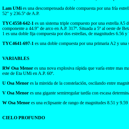
Lam UMi
es una descompensada doble compuesta por una fría estrel
52" y 236.5º de A.P.
TYC4558-642-1
es un sistema triple compuesto por una estrella A5 
componente a 44.9" de arco en A.P. 317º. Situada a 5º al oeste de Be
1 es una doble fija compuesta por dos estrellas, de magnitudes 6.56 y 
TYC4641-697-1
es una doble compuesta por una primaria A2 y una 
VARIABLES
RW Osa Menor
es una nova explosiva rápida que varía entre mas ma
este de Eta UMi en A.P. 60º.
U Osa Menor
es la mireida de la constelación, oscilando entre magnit
V Osa Menor
es una gigante semirregular tardía con escasa determina
W Osa Menor
es una eclipsante de rango de magnitudes 8.51 y 9.59 
CIELO PROFUNDO