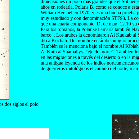
dimensiones un poco más grandes que el Sol tiene 
años en rodearla. Polaris B, como se conoce a est
William Hershel en 1970, y es una buena prueba pa
muy estudiado y con denominación STF93. La comp
que una cuarta componente, D, de mag. 12.10 ya es
Para los romanos, la Polar se llamaría también Navi
barco". Los árabes la denominaron Al Kaukab al Sh
dio a Kochab. Del nombre en árabe antiguo proced
También se le menciona bajo el nombre Al Kiblah, 
Al Kutb al Shamaliyy, "eje del norte". También los
en las migraciones a través del desierto o en la m
una antigua leyenda de los indios norteamericanos
de guerreros mitológicos el camino del norte, marca
s dos siglos el polo