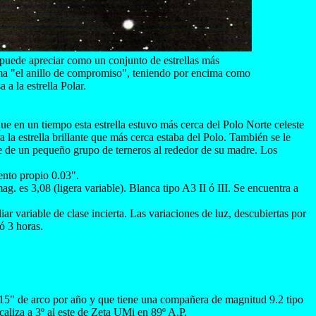
 puede apreciar como un conjunto de estrellas más
rma "el anillo de compromiso", teniendo por encima como
a a la estrella Polar.
ue en un tiempo esta estrella estuvo más cerca del Polo Norte celeste
la estrella brillante que más cerca estaba del Polo. También se le
te de un pequeño grupo de terneros al rededor de su madre. Los
ento propio 0.03".
g. es 3,08 (ligera variable). Blanca tipo A3 II ó III. Se encuentra a
 variable de clase incierta. Las variaciones de luz, descubiertas por
ó 3 horas.
.215" de arco por año y que tiene una compañera de magnitud 9.2 tipo
liza a 3º al este de Zeta UMi en 89º A.P.