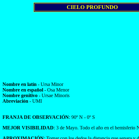
CIELO PROFUNDO
Nombre en latín
- Ursa Minor
Nombre en español
- Osa Menor
Nombre genitivo
- Ursae Minoris
Abreviación
- UMI
FRANJA DE OBSERVACIÓN
: 90º N - 0º S
MEJOR VISIBILIDAD
: 3 de Mayo. Todo el año en el hemisferio 
APROXIMACIÓN
: Tomar con los dedos la distancia que separa y d