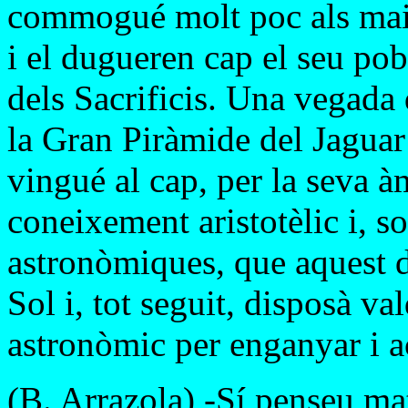
commogué molt poc als maies
i el dugueren cap el seu pobl
dels Sacrificis. Una vegada 
la Gran Piràmide del Jaguar 
vingué al cap, per la seva à
coneixement aristotèlic i, s
astronòmiques, que aquest di
Sol i, tot seguit, disposà v
astronòmic per enganyar i ac
(B. Arrazola) -Sí penseu ma