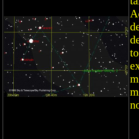
t
A
de
d
t
ex
m
m
n