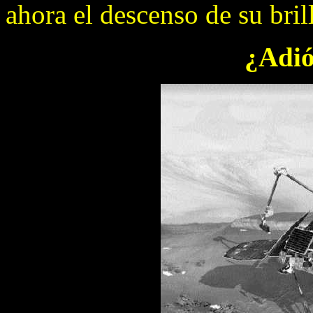
ahora el descenso de su brill
¿Adió