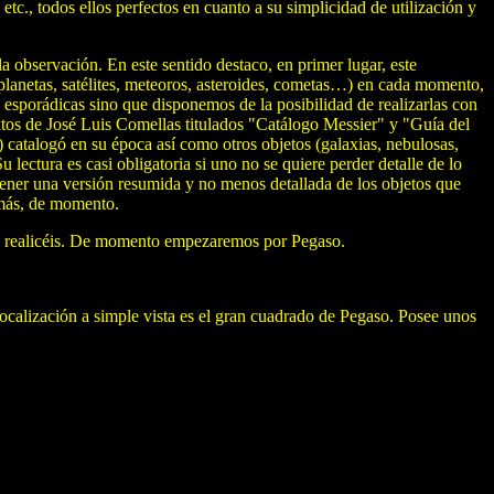
c., todos ellos perfectos en cuanto a su simplicidad de utilización y
 observación. En este sentido destaco, en primer lugar, este
o (planetas, satélites, meteoros, asteroides, cometas…) en cada momento,
 esporádicas sino que disponemos de la posibilidad de realizarlas con
extos de José Luis Comellas titulados "Catálogo Messier" y "Guía del
catalogó en su época así como otros objetos (galaxias, nebulosas,
 lectura es casi obligatoria si uno no se quiere perder detalle de lo
obtener una versión resumida y no menos detallada de los objetos que
 más, de momento.
que realicéis. De momento empezaremos por Pegaso.
localización a simple vista es el gran cuadrado de Pegaso. Posee unos