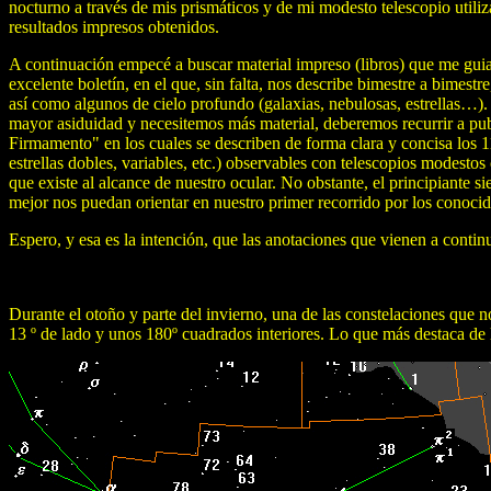
nocturno a través de mis prismáticos y de mi modesto telescopio utiliz
resultados impresos obtenidos.
A continuación empecé a buscar material impreso (libros) que me guiar
excelente boletín, en el que, sin falta, nos describe bimestre a bimest
así como algunos de cielo profundo (galaxias, nebulosas, estrellas…).
mayor asiduidad y necesitemos más material, deberemos recurrir a publ
Firmamento" en los cuales se describen de forma clara y concisa los 
estrellas dobles, variables, etc.) observables con telescopios modestos 
que existe al alcance de nuestro ocular. No obstante, el principiante s
mejor nos puedan orientar en nuestro primer recorrido por los conoci
Espero, y esa es la intención, que las anotaciones que vienen a cont
Durante el otoño y parte del invierno, una de las constelaciones que 
13 º de lado y unos 180º cuadrados interiores. Lo que más destaca de 