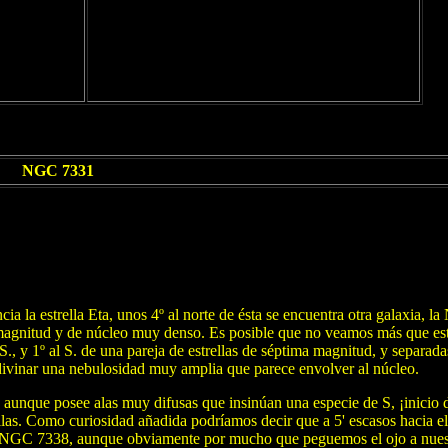
NGC 7331
a la estrella Eta, unos 4º al norte de ésta se encuentra otra galaxia, 
ª magnitud y de núcleo muy denso. Es posible que no veamos más que es
S., y 1º al S. de una pareja de estrellas de séptima magnitud, y separada
ivinar una nebulosidad muy amplia que parece envolver al núcleo.
, aunque posee alas muy difusas que insinúan una especie de S, ¡inicio 
llas. Como curiosidad añadida podríamos decir que a 5' escasos hacia el
la NGC 7338, aunque obviamente por mucho que peguemos el ojo a nues