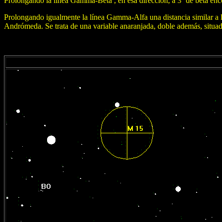
Prolongando la línea Gamma-Beta , en esa dirección, a 3º de beta encon
Prolongando igualmente la línea Gamma-Alfa una distancia similar a la 
Andrómeda. Se trata de una variable anaranjada, doble además, situad