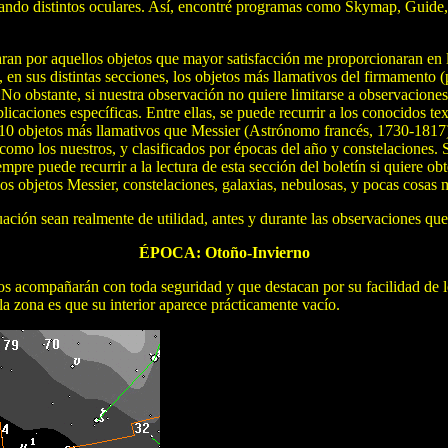
ando distintos oculares. Así, encontré programas como Skymap, Guide, et
an por aquellos objetos que mayor satisfacción me proporcionaran en la
re, en sus distintas secciones, los objetos más llamativos del firmament
 No obstante, si nuestra observación no quiere limitarse a observaciones
icaciones específicas. Entre ellas, se puede recurrir a los conocidos t
110 objetos más llamativos que Messier (Astrónomo francés, 1730-1817) 
como los nuestros, y clasificados por épocas del año y constelaciones. Su
iempre puede recurrir a la lectura de esta sección del boletín si quiere 
dos objetos Messier, constelaciones, galaxias, nebulosas, y pocas cosas
inuación sean realmente de utilidad, antes y durante las observaciones 
ÉPOCA: Otoño-Invierno
nos acompañarán con toda seguridad y que destacan por su facilidad de 
la zona es que su interior aparece prácticamente vacío.