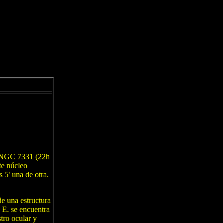
la NGC 7331 (22h
te núcleo
s 5' una de otra.
de una estructura
 E. se encuentra
tro ocular y