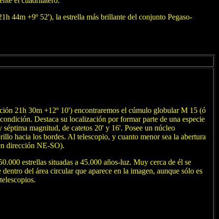
nte el cuadrilátero.
1h 44m +9º 52'), la estrella más brillante del conjunto Pegaso-
osición 21h 30m +12º 10') encontraremos el cúmulo globular M 15 (ó
condición. Destaca su localización por formar parte de una especie
 y séptima magnitud, de catetos 20' y 16'. Posee un núcleo
llo hacia los bordes. Al telescopio, y cuanto menor sea la abertura
 en dirección NE-SO).
.000 estrellas situadas a 45.000 años-luz. Muy cerca de él se
dentro del área circular que aparece en la imagen, aunque sólo es
telescopios.