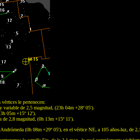
 vértices le pertenecen:
 y variable de 2,5 magnitud, (23h 04m +28º 05').
(23h 05m +15º 12').
da de 2,8 magnitud, (0h 13m +15º 11').
de Andrómeda (0h 08m +29º 05'), en el vértice NE, a 105 años-luz, de 