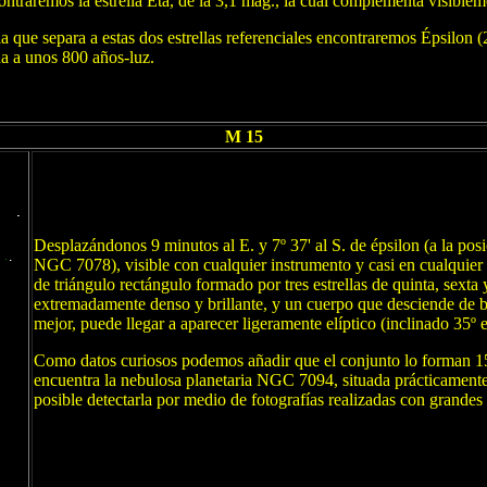
traremos la estrella Eta, de la 3,1 mag., la cual complementa visibleme
que separa a estas dos estrellas referenciales encontraremos Épsilon (2
a a unos 800 años-luz.
M 15
Desplazándonos 9 minutos al E. y 7º 37' al S. de épsilon (a la p
NGC 7078), visible con cualquier instrumento y casi en cualquier 
de triángulo rectángulo formado por tres estrellas de quinta, sexta
extremadamente denso y brillante, y un cuerpo que desciende de bri
mejor, puede llegar a aparecer ligeramente elíptico (inclinado 35º
Como datos curiosos podemos añadir que el conjunto lo forman 150
encuentra la nebulosa planetaria NGC 7094, situada prácticamente 
posible detectarla por medio de fotografías realizadas con grandes 