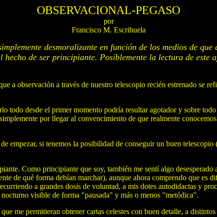
OBSERVACIONAL-PEGASO
por
Francisco M. Escrihuela
 simplemente desmoralizante en función de los medios de que
l hecho de ser principiante. Posiblemente la lectura de este
e a observación a través de nuestro telescopio recién estrenado se refie
lo todo desde el primer momento podría resultar agotador y sobre todo d
 simplemente por llegar al convencimiento de que realmente conocemos 
de empezar, si tenemos la posibilidad de conseguir un buen telescopio 
piante. Como principiante que soy, también me sentí algo desesperado a
ente de qué forma debían marchar), aunque ahora comprendo que es difíci
, recurriendo a grandes dosis de voluntad, a mis dotes autodidactas y 
elo nocturno visible de forma "pausada" y más o menos "metódica".
e me permitieran obtener cartas celestes con buen detalle, a distintos 