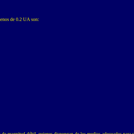
 menos de 0.2 UA son:
 de magnitud débil, quienes dispongan de los medios adecuados para su