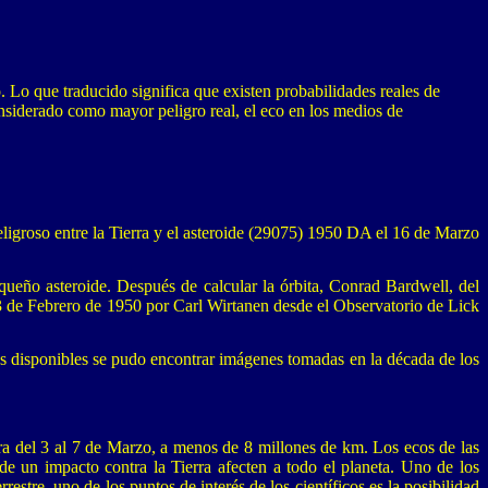
o. Lo que traducido significa que existen probabilidades reales de
onsiderado como mayor peligro real, el eco en los medios de
peligroso entre la Tierra y el asteroide (29075) 1950 DA el 16 de Marzo
ueño asteroide. Después de calcular la órbita, Conrad Bardwell, del
3 de Febrero de 1950 por Carl Wirtanen desde el Observatorio de Lick
tos disponibles se pudo encontrar imágenes tomadas en la década de los
ra del 3 al 7 de Marzo, a menos de 8 millones de km. Los ecos de las
e un impacto contra la Tierra afecten a todo el planeta. Uno de los
rrestre, uno de los puntos de interés de los científicos es la posibilidad