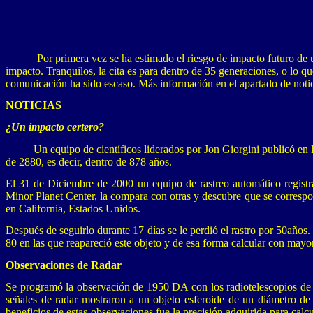
Por primera vez se ha estimado el riesgo de impacto futuro de u
impacto. Tranquilos, la cita es para dentro de 35 generaciones, o lo 
comunicación ha sido escaso. Más información en el apartado de notic
NOTICIAS
¿Un impacto certero?
Un equipo de científicos liderados por Jon Giorgini publicó en 
de 2880, es decir, dentro de 878 años.
El 31 de Diciembre de 2000 un equipo de rastreo automático registr
Minor Planet Center, la compara con otras y descubre que se corresp
en California, Estados Unidos.
Después de seguirlo durante 17 días se le perdió el rastro por 50años
80 en las que reapareció este objeto y de esa forma calcular con mayor
Observaciones de Radar
Se programó la observación de 1950 DA con los radiotelescopios de G
señales de radar mostraron a un objeto esferoide de un diámetro de
beneficios de estas observaciones fue la precisión adquirida para calcula