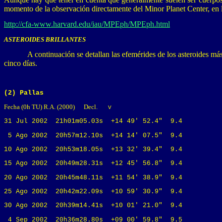
momento de la observación directamente del Minor Planet Center, en l
http://cfa-www.harvard.edu/iau/MPEph/MPEph.html
ASTEROIDES BRILLANTES
A continuación se detallan las efemérides de los asteroides má
cinco días.
(2) Pallas
Fecha (0h TU) R.A. (2000) Decl.
V
31 Jul 2002 21h01m05.03s +14 49' 52.4" 9.4
5 Ago 2002 20h57m12.10s +14 14' 07.5" 9.4
10 Ago 2002 20h53m18.05s +13 32' 39.4" 9.4
15 Ago 2002 20h49m28.31s +12 45' 56.8" 9.4
20 Ago 2002 20h45m48.11s +11 54' 38.9" 9.4
25 Ago 2002 20h42m22.09s +10 59' 30.9" 9.4
30 Ago 2002 20h39m14.41s +10 01' 21.0" 9.4
4 Sep 2002 20h36m28.80s +09 00' 59.8" 9.5