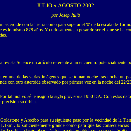
JULIO
AGOSTO 2002
&
por Josep Julià
n asteroide con la Tierra como para superar el '0' de la escala de Torin
que es lo mismo 878 años. Y curiosamente, a pesar de ser el que se ha c
ias.
la revista Science un artículo referente a un encuentro potencialmente 
a en una de las varias imágenes que se toman noche tras noche un peq
onde con otro asteroide observado por primera vez en la noche del 22/2
. Por tal motivo sé le asignó la sigla provisoria 1950 DA. Con estos da
 precisión su órbita.
oldstone y Arecibo para su siguiente paso por la vecindad de la Tier
 1.1km , lo suficientemente grande como para que las consecuencias d
r la órbita a largo plazo. Al tratarse de un objeto que cruza la órbita te