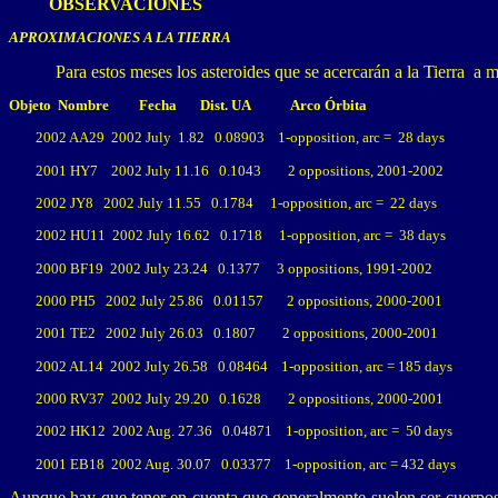
OBSERVACIONES
APROXIMACIONES A LA TIERRA
Para estos meses los asteroides que se acercarán a la Tierra a
Objeto Nombre Fecha Dist. UA Arco Órbita
2002 AA29 2002 July 1.82 0.08903 1-opposition, arc = 28 days
2001 HY7 2002 July 11.16 0.1043 2 oppositions, 2001-2002
2002 JY8 2002 July 11.55 0.1784 1-opposition, arc = 22 days
2002 HU11 2002 July 16.62 0.1718 1-opposition, arc = 38 days
2000 BF19 2002 July 23.24 0.1377 3 oppositions, 1991-2002
2000 PH5 2002 July 25.86 0.01157 2 oppositions, 2000-2001
2001 TE2 2002 July 26.03 0.1807 2 oppositions, 2000-2001
2002 AL14 2002 July 26.58 0.08464 1-opposition, arc = 185 days
2000 RV37 2002 July 29.20 0.1628 2 oppositions, 2000-2001
2002 HK12 2002 Aug. 27.36 0.04871 1-opposition, arc = 50 days
2001 EB18 2002 Aug. 30.07 0.03377 1-opposition, arc = 432 days
Aunque hay que tener en cuenta que generalmente suelen ser cuerpos