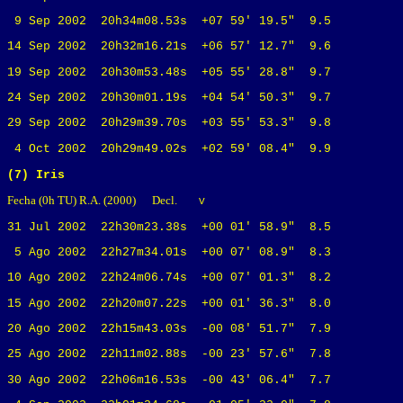
9 Sep 2002 20h34m08.53s +07 59' 19.5" 9.5
14 Sep 2002 20h32m16.21s +06 57' 12.7" 9.6
19 Sep 2002 20h30m53.48s +05 55' 28.8" 9.7
24 Sep 2002 20h30m01.19s +04 54' 50.3" 9.7
29 Sep 2002 20h29m39.70s +03 55' 53.3" 9.8
4 Oct 2002 20h29m49.02s +02 59' 08.4" 9.9
(7) Iris
Fecha (0h TU) R.A. (2000) Decl.
V
31 Jul 2002 22h30m23.38s +00 01' 58.9" 8.5
5 Ago 2002 22h27m34.01s +00 07' 08.9" 8.3
10 Ago 2002 22h24m06.74s +00 07' 01.3" 8.2
15 Ago 2002 22h20m07.22s +00 01' 36.3" 8.0
20 Ago 2002 22h15m43.03s -00 08' 51.7" 7.9
25 Ago 2002 22h11m02.88s -00 23' 57.6" 7.8
30 Ago 2002 22h06m16.53s -00 43' 06.4" 7.7