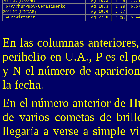
2001 X2 (P/Scotti)
Ag 10.3
1.95
7.2
67P/Churymov-Gerasimenko
Ag 18.3
1.29
6.5
2001 N2 (LINEAR)
Ag 19.6
2.67
46P/Wirtanen
Ag 27.0
1.06
5.4
En las columnas anteriores,
perihelio en U.A., P es el 
y N el número de aparicion
la fecha.
En el número anterior de Hu
de varios cometas de brill
llegaría a verse a simple v