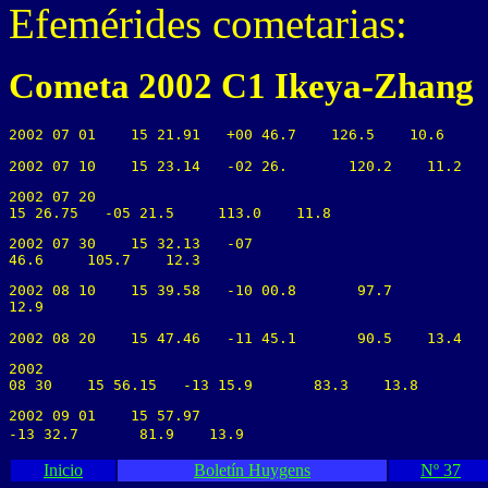
Efemérides cometarias:
Cometa 2002 C1 Ikeya-Zhang
2002 07 01    15 21.91   +00 46.7    126.5    10.6
2002 07 10    15 23.14   -02 26.       120.2    11.2
2002 07 20    

15 26.75   -05 21.5     113.0    11.8
2002 07 30    15 32.13   -07 

46.6     105.7    12.3
2002 08 10    15 39.58   -10 00.8       97.7    

12.9
2002 08 20    15 47.46   -11 45.1       90.5    13.4
2002 

08 30    15 56.15   -13 15.9       83.3    13.8
2002 09 01    15 57.97   

-13 32.7       81.9    13.9
Inicio
Boletín Huygens
Nº 37