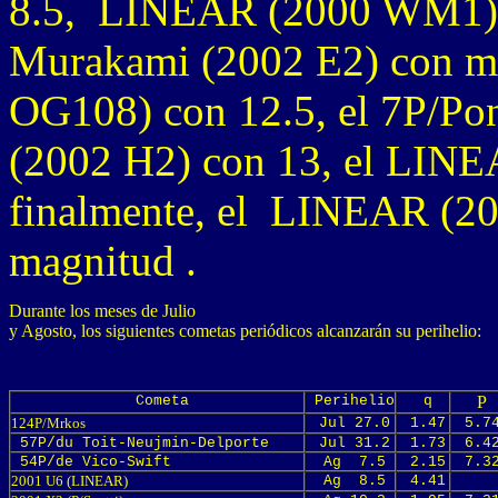
8.5, LINEAR (2000 WM1) c
Murakami (2002 E2) con m
OG108) con 12.5, el 7P/P
(2002 H2) con 13, el LINE
finalmente, el LINEAR (200
magnitud .
Durante los meses de Julio 

y Agosto, los siguientes cometas periódicos alcanzarán su perihelio:
Cometa
Perihelio
q
P
124P/Mrkos
Jul 27.0
1.47
5.7
57P/du Toit-Neujmin-Delporte
Jul 31.2
1.73
6.4
54P/de Vico-Swift
Ag 7.5
2.15
7.3
2001 U6 (LINEAR)
Ag 8.5
4.41