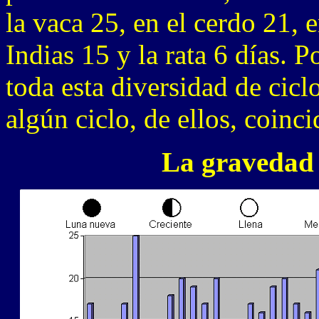
la vaca 25, en el cerdo 21, 
Indias 15 y la rata 6 días. P
toda esta diversidad de cic
algún ciclo, de ellos, coinci
La gravedad 